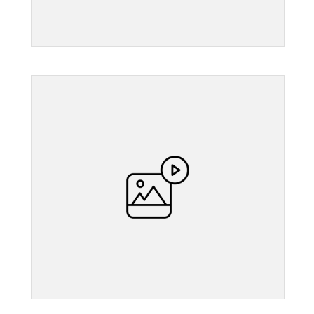
">
">