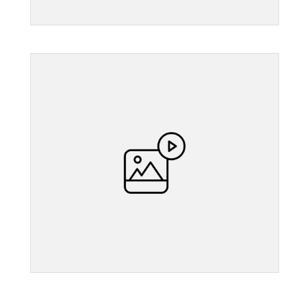
">
">