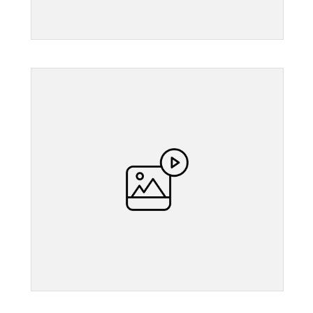
">
">