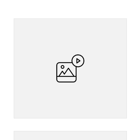
">
">