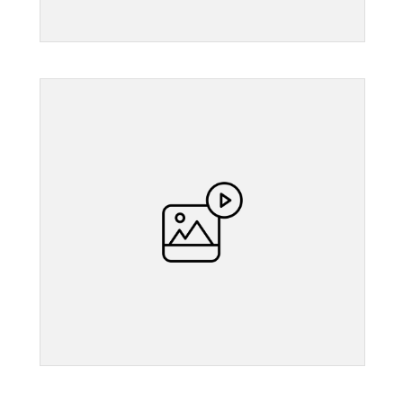
">
">