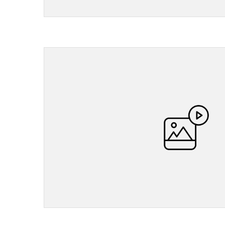
">
">