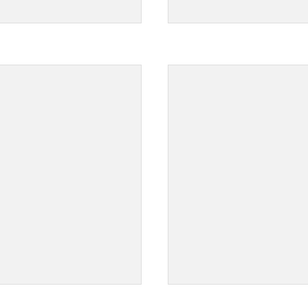
">
">