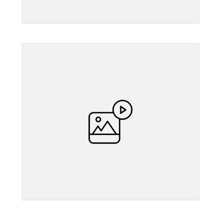
">
">