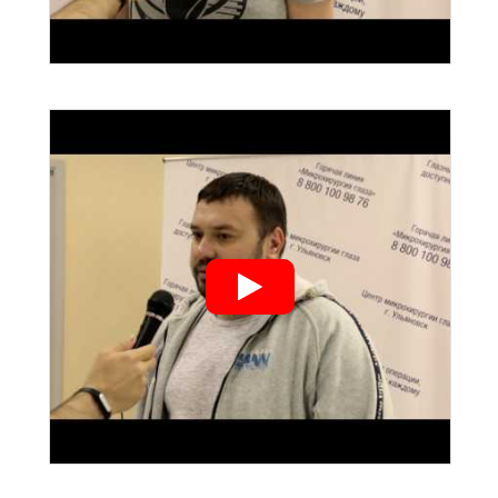
">
">