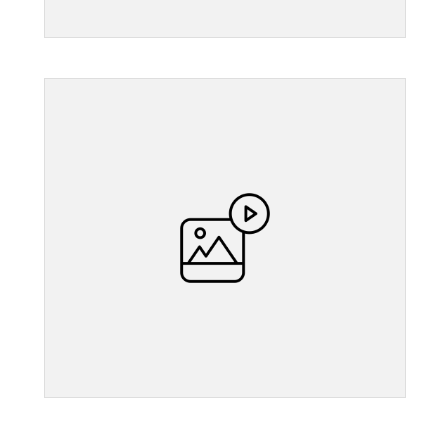
">
">