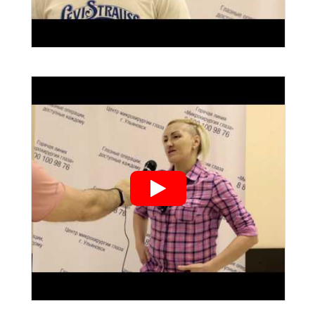
">
">