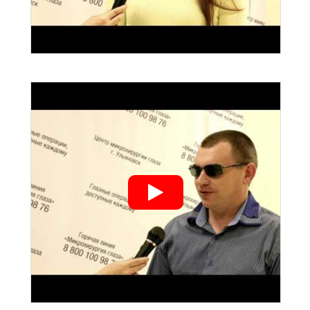
">
">